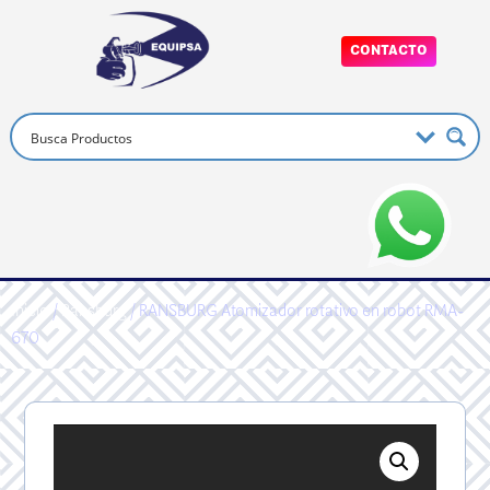
CONTACTO
Inicio
/
Ransburg
/ RANSBURG Atomizador rotativo en robot RMA-
670