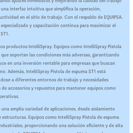
tando ajustes inmediatos y mejorando la calidad del trabajo
una interfaz intuitiva que simplifica la operación,
tividad en el sitio de trabajo. Con el respaldo de EQUIPSA,
 especializado y capacitación continua para maximizar el
 ST1.
 los productos IntelliSpray. Equipos como IntelliSpray Pistola
 que soportan las condiciones más adversas, garantizando
duce en una inversión rentable para empresas que buscan
no. Además, IntelliSpray Pistola de espuma ST1 está
tándose a diferentes entornos de trabajo y necesidades
a de accesorios y repuestos para mantener equipos como
perativas.
en una amplia variedad de aplicaciones, desde aislamiento
 estructuras. Equipos como IntelliSpray Pistola de espuma
industriales, proporcionando una solución eficiente y de alta