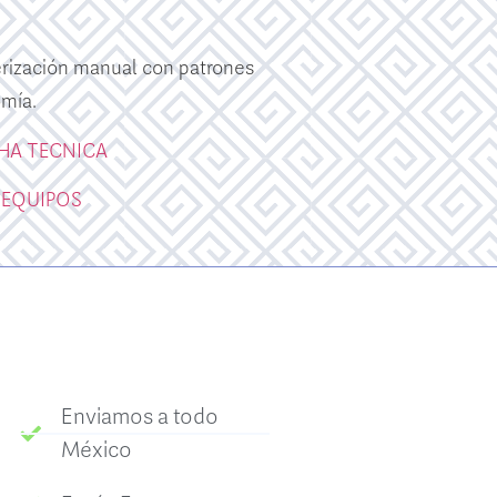
erización manual con patrones
mía.
CHA TECNICA
 EQUIPOS
Enviamos a todo
México