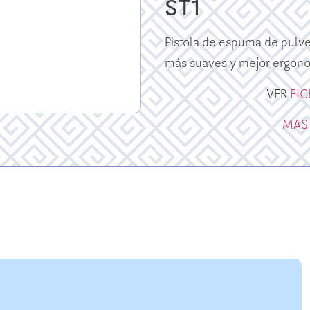
ST1
Pistola de espuma de pulv
más suaves y mejor ergono
VER
FI
MAS