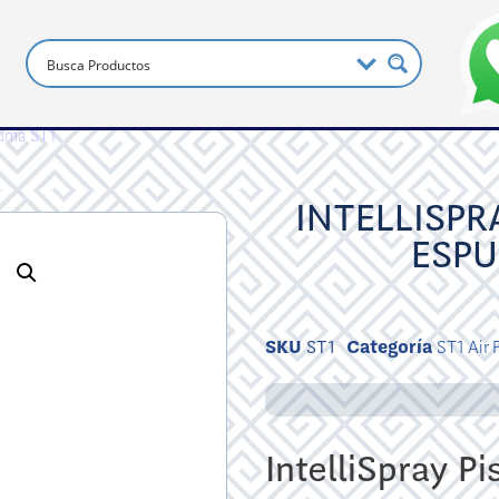
puma ST1
INTELLISPR
ESPU
SKU
ST1
Categoría
ST1 Air
IntelliSpray P