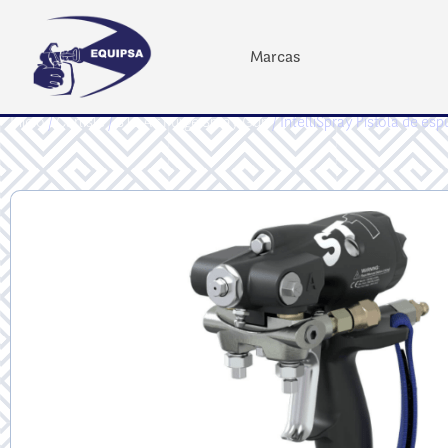
Marcas
Inicio
/
Carlisle
/
ST1 Air Purge Spray Gun
/ IntelliSpray Pistola de es