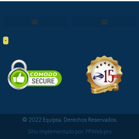
•
© 2022 Equipsa. Derechos Reservados.
Sitio implementado por: PPWeb.pro