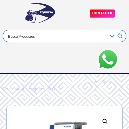
CONTACTO
Inicio
/
Carlisle
/
IntelliSpray IS40 Proportioner
/ IntelliSpray
Dosificador de espuma IS40