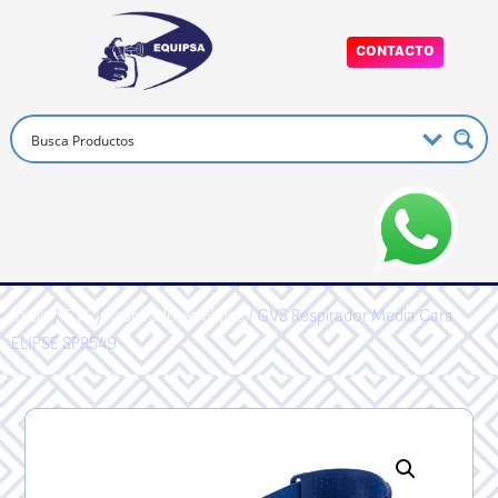
CONTACTO
Inicio
/
GVS
/
Respiradores Elipse
/ GVS Respirador Media Cara
ELIPSE SPR549