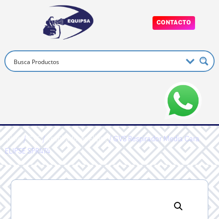
CONTACTO
Inicio
/
GVS
/
Respiradores Elipse
/ GVS Respirador Media Cara
ELIPSE SPR474