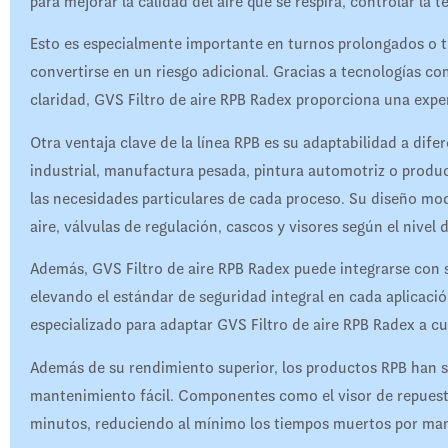
para mejorar la calidad del aire que se respira, controlar la
Esto es especialmente importante en turnos prolongados o tr
convertirse en un riesgo adicional. Gracias a tecnologías com
claridad, GVS Filtro de aire RPB Radex proporciona una expe
Otra ventaja clave de la línea RPB es su adaptabilidad a difer
industrial, manufactura pesada, pintura automotriz o produc
las necesidades particulares de cada proceso. Su diseño mo
aire, válvulas de regulación, cascos y visores según el nivel 
Además, GVS Filtro de aire RPB Radex puede integrarse con 
elevando el estándar de seguridad integral en cada aplica
especializado para adaptar GVS Filtro de aire RPB Radex a cu
Además de su rendimiento superior, los productos RPB han si
mantenimiento fácil. Componentes como el visor de repuesto,
minutos, reduciendo al mínimo los tiempos muertos por ma