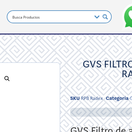
GVS FILTR
R
SKU
RPB Radex
Categoría
GVS Filtro de 