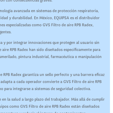
ción con consecuencias graves.
ología avanzada en sistemas de protección respiratoria,
dad y durabilidad. En México, EQUIPSA es el distribuidor
ones especializadas como GVS Filtro de aire RPB Radex,
gentes.
a y por integrar innovaciones que protegen al usuario sin
 de aire RPB Radex han sido diseñados específicamente para
merilado, pintura industrial, farmacéutica o manipulación
ire RPB Radex garantiza un sello perfecto y una barrera eficaz
e adapta a cada operador convierte a GVS Filtro de aire RPB
o para integrarse a sistemas de seguridad colectiva.
en la salud a largo plazo del trabajador. Más allá de cumplir
ipos como GVS Filtro de aire RPB Radex están diseñados