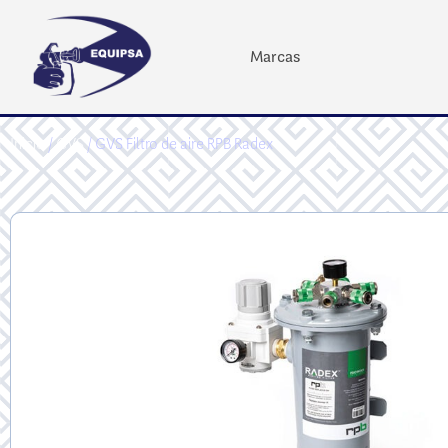
Marcas
Inicio
/
GVS
/ GVS Filtro de aire RPB Radex