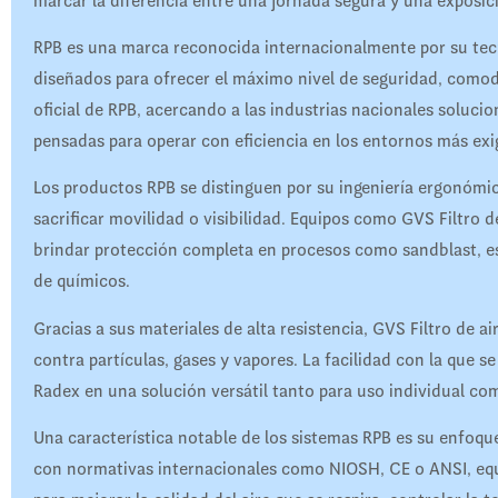
marcar la diferencia entre una jornada segura y una exposi
RPB es una marca reconocida internacionalmente por su tecn
diseñados para ofrecer el máximo nivel de seguridad, comodi
oficial de RPB, acercando a las industrias nacionales soluci
pensadas para operar con eficiencia en los entornos más exi
Los productos RPB se distinguen por su ingeniería ergonómic
sacrificar movilidad o visibilidad. Equipos como GVS Filtro
brindar protección completa en procesos como sandblast, es
de químicos.
Gracias a sus materiales de alta resistencia, GVS Filtro de a
contra partículas, gases y vapores. La facilidad con la que s
Radex en una solución versátil tanto para uso individual com
Una característica notable de los sistemas RPB es su enfoque 
con normativas internacionales como NIOSH, CE o ANSI, equ