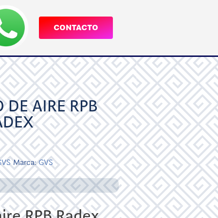
CONTACTO
O DE AIRE RPB
ADEX
GVS
Marca:
GVS
aire RPB Radex