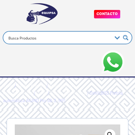
CONTACTO
Inicio
/
Sames Kremlin
/
Aplicacion de
Recubrimientos
/
Polvo
/
Pistola Automática
/ DeVILBISS Pistola
automática AGMD Pro SB-2-991