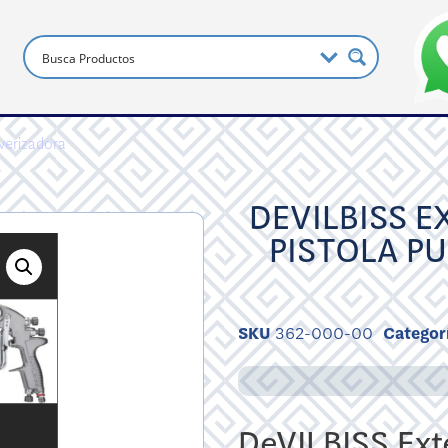
lverizadora
DEVILBISS E
PISTOLA P
SKU
362-000-00
Categor
DeVILBISS Ext