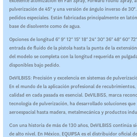
excelente atomización en Fan Spray, Forward round Spray, a
pulverización de 45° y una versión de ángulo inverso de 30°.
pedidos especiales. Están fabricadas principalmente en latón
base de disolvente como de agua.
Opciones de longitud 6″ 9″ 12″ 15″ 18″ 24″ 30″ 36″ 48″ 60″ 7
entrada de fluido de la pistola hasta la punta de la extensió
del modelo se completa con la longitud requerida en pulgada
disponibles bajo pedido.
DeVILBISS: Precisión y excelencia en sistemas de pulverizac
En el mundo de la aplicación profesional de recubrimientos,
calidad en cada pasada es esencial. DeVILBISS, marca recon
tecnología de pulverización, ha desarrollado soluciones que 
aeroespacial hasta madera, metalmecánica y productos indus
Con una historia de más de 130 años, DeVILBISS continúa s
de alto nivel. En México, EQUIPSA es el distribuidor oficia