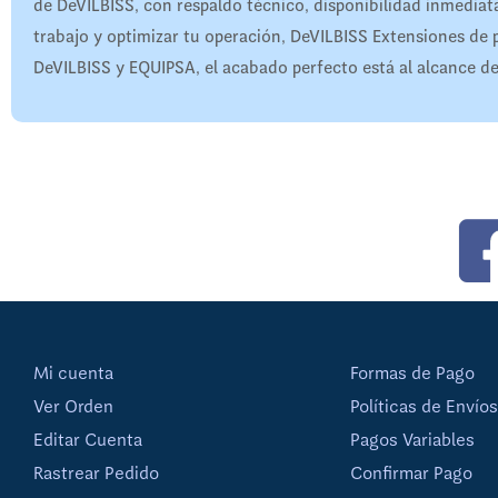
de DeVILBISS, con respaldo técnico, disponibilidad inmediata
trabajo y optimizar tu operación, DeVILBISS Extensiones de p
DeVILBISS y EQUIPSA, el acabado perfecto está al alcance d
Mi cuenta
Formas de Pago
Ver Orden
Políticas de Envíos
Editar Cuenta
Pagos Variables
Rastrear Pedido
Confirmar Pago