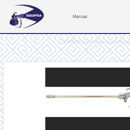
Marcas
Inicio
/
ARO
/
FRL
/
Accesorios
/ DeVILBISS Extensiones de pistola pu