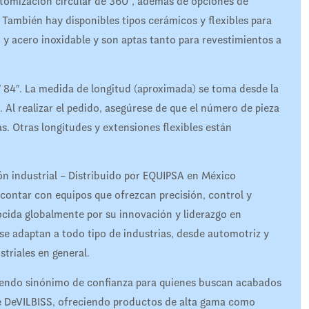
tomización circular de 360°, además de opciones de
 También hay disponibles tipos cerámicos y flexibles para
 y acero inoxidable y son aptas tanto para revestimientos a
2″ 84″. La medida de longitud (aproximada) se toma desde la
n. Al realizar el pedido, asegúrese de que el número de pieza
s. Otras longitudes y extensiones flexibles están
ión industrial – Distribuido por EQUIPSA en México
 contar con equipos que ofrezcan precisión, control y
ocida globalmente por su innovación y liderazgo en
se adaptan a todo tipo de industrias, desde automotriz y
triales en general.
iendo sinónimo de confianza para quienes buscan acabados
l de DeVILBISS, ofreciendo productos de alta gama como