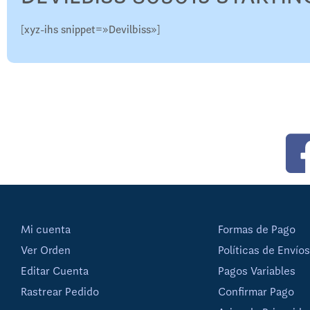
[xyz-ihs snippet=»Devilbiss»]
Mi cuenta
Formas de Pago
Ver Orden
Políticas de Envíos
Editar Cuenta
Pagos Variables
Rastrear Pedido
Confirmar Pago