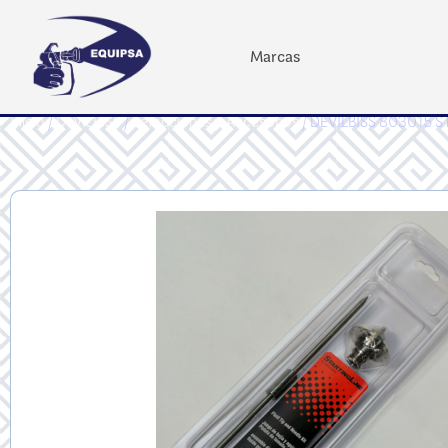
Marcas
Inicio
/
DeVILBISS
/
Refacciones y Accesorios
/ DEVILBISS 803015 S