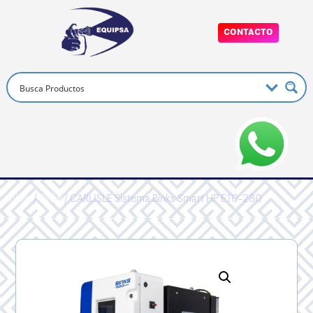
CONTACTO
Inicio
/
Binks
/ CARLISLE Sistema Binks Smart HP E10-280