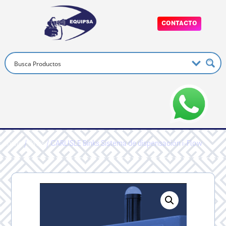
CONTACTO
Inicio
/
Binks
/ CARLISLE Binks Sistema de dispensación i-Flow