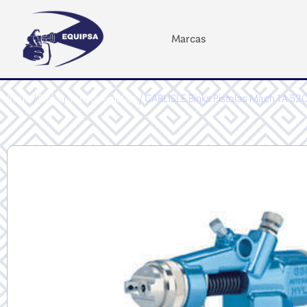
Marcas
Inicio
/
Binks
/
Top Assemblies
/ CARLISLE Binks Pistolas Mach 1A 5