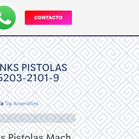
CONTACTO
INKS PISTOLAS
5203-2101-9
ía
Top Assemblies
s Pistolas Mach