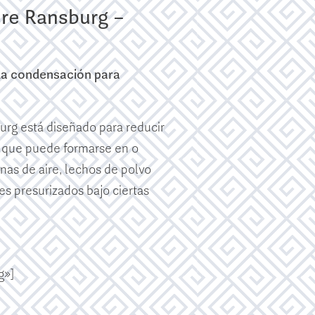
ire Ransburg –
la condensación para
burg está diseñado para reducir
n que puede formarse en o
inas de aire, lechos de polvo
res presurizados bajo ciertas
g»]