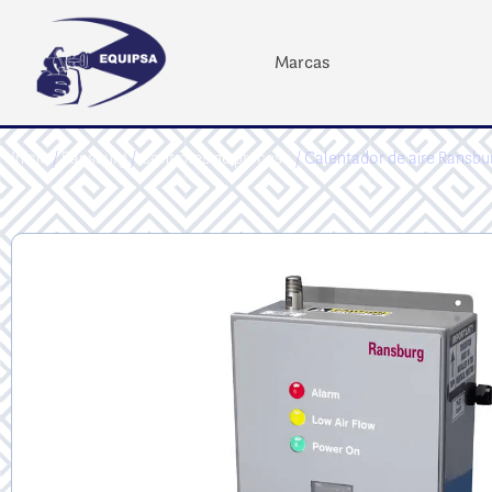
Marcas
Inicio
/
Ransburg
/
Controles de proceso
/ Calentador de aire Ransb