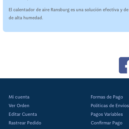
El calentador de aire Ransburg es una solución efectiva y d
de alta humedad.
Mi cuenta
Formas de Pago
Ver Orden
Políticas de Envíos
Editar Cuenta
Pagos Variables
Rastrear Pedido
Confirmar Pago