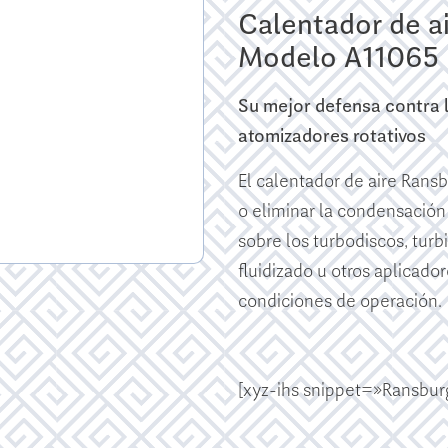
Calentador de a
Modelo A11065
Su mejor defensa contra 
atomizadores rotativos
El calentador de aire Rans
o eliminar la condensació
sobre los turbodiscos, turb
fluidizado u otros aplicado
condiciones de operación.
[xyz-ihs snippet=»Ransbur