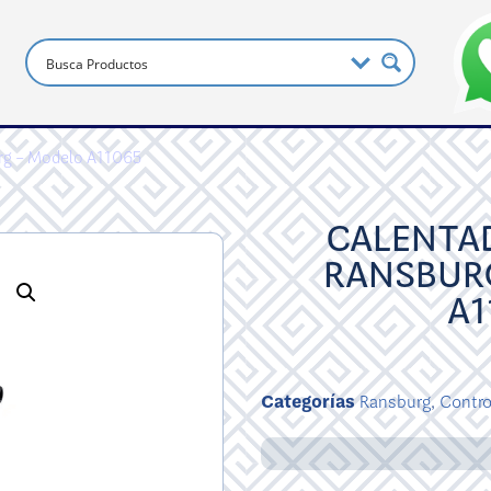
urg – Modelo A11065
CALENTAD
RANSBUR
A1
Categorías
Ransburg
,
Contro