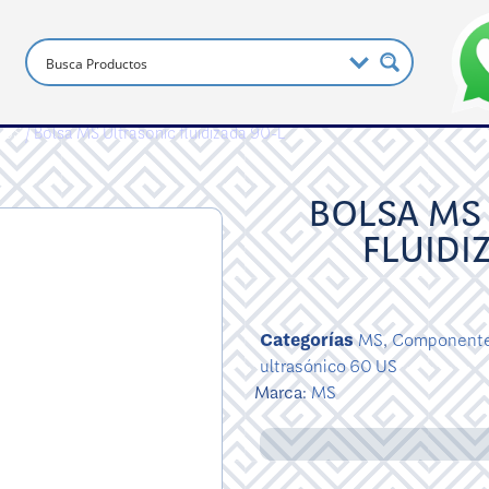
 US
/ Bolsa MS Ultrasonic fluidizada 90-L
BOLSA MS
FLUIDI
Categorías
MS
,
Component
ultrasónico 60 US
Marca:
MS