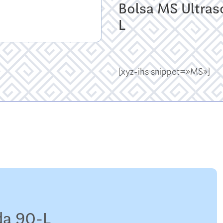
Bolsa MS Ultraso
L
[xyz-ihs snippet=»MS»]
da 90-L