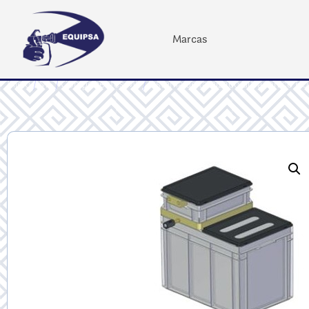
Marcas
Inicio
/
MS
/
Componentes MS
/
Sistema de tamizado ultrasónico 60