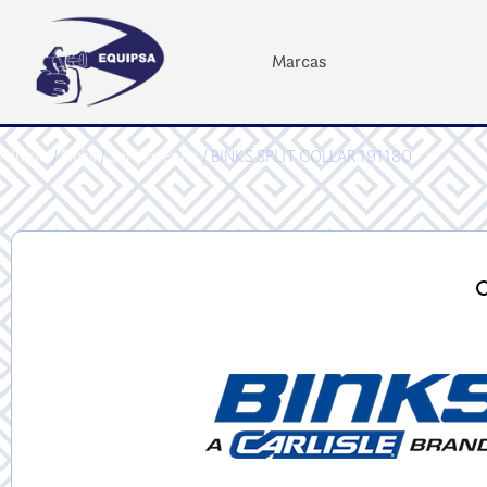
Marcas
Inicio
/
Binks
/
Service Parts
/ BINKS SPLIT COLLAR 191180