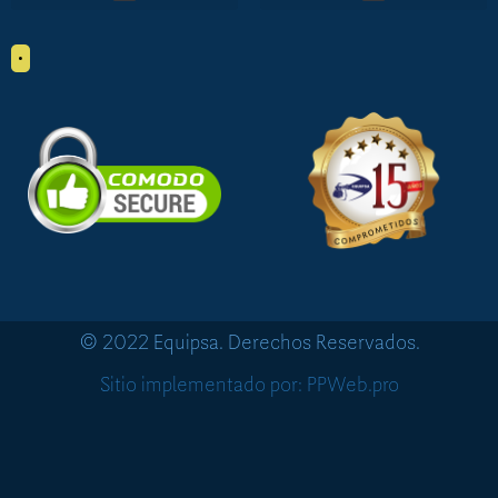
•
© 2022 Equipsa. Derechos Reservados.
Sitio implementado por: PPWeb.pro