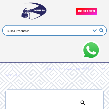
CONTACTO
Inicio
/
Binks
/
Service Parts
/ BINKS LOCKWASHER 5/8" GROVER SS
304 165124