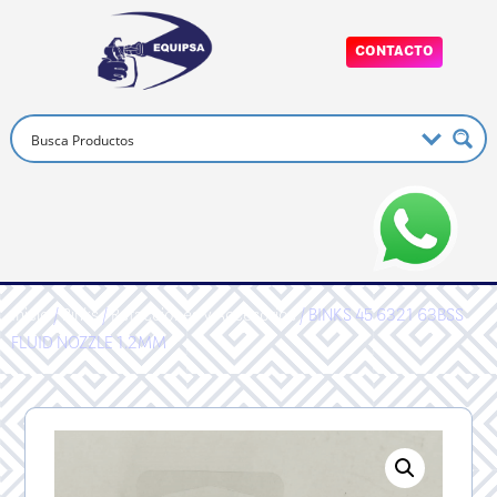
CONTACTO
Inicio
/
Binks
/
Refacciones y Accesorios
/ BINKS 45 6321 63BSS
FLUID NOZZLE 1.2MM