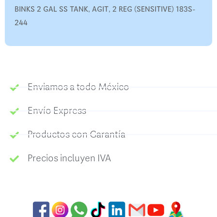
BINKS 2 GAL SS TANK, AGIT, 2 REG (SENSITIVE) 183S-
244
Enviamos a todo México
Envío Express
Productos con Garantía
Precios incluyen IVA