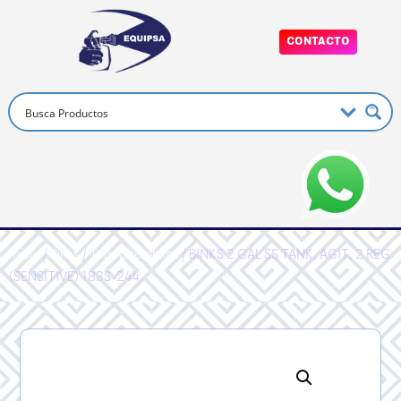
CONTACTO
Inicio
/
Binks
/
Top Assemblies
/ BINKS 2 GAL SS TANK, AGIT, 2 REG
(SENSITIVE) 183S-244