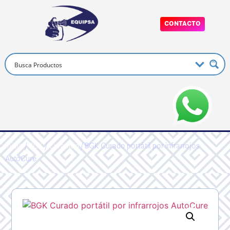
CONTACTO
Inicio
/
BGK
/
Curación
/ BGK Curado portátil por infrarrojos
AutoCure