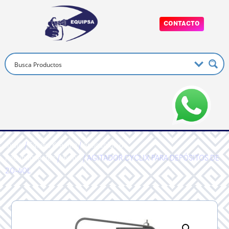
CONTACTO
Inicio
/
Sames Kremlin
/
Aplicacion de
Recubrimientos
/
Airmix
/ AGITADOR CYCLIX PARA DEPÓSITOS DE
20-40L