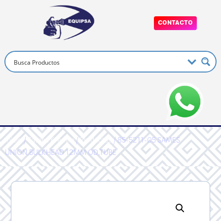
CONTACTO
Inicio
/
Sames Kremlin
/
Productos
/ 85-5211-05 SAMES
UNION,BULKHEAD 12MM OD,TUBE