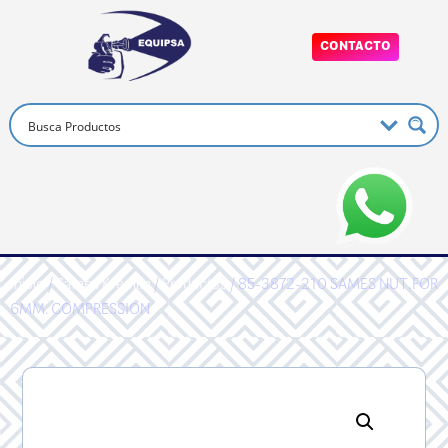
CONTACTO
Inicio
/
Sames Kremlin
/
Productos
/ 85-3872-210 SAMES NUT,FOR
6MM. COMPRESSION