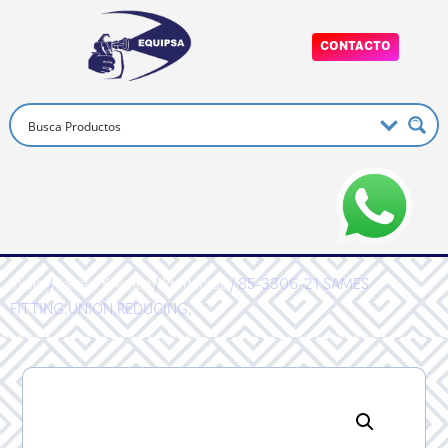
CONTACTO
Inicio
/
Sames Kremlin
/
Productos
/ 85-3306-21 SAMES
FITTING,UNION,REDUCING,