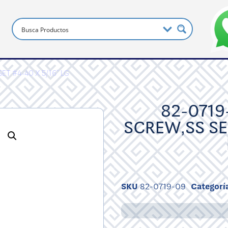
ET #4-40 X 5/16" LG
82-0719
SCREW,SS SET
SKU
82-0719-09
Categorí