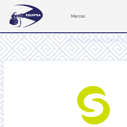
Marcas
Inicio
/
Sames Kremlin
/
Productos
/ 82-0719-09 SAMES SCREW,SS S