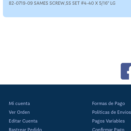
82-0719-09 SAMES SCREW,SS SET #4-40 X 5/16″ LG
Mi cuenta
Formas de Pago
Ver Orden
Políticas de Envíos
Editar Cuenta
Pagos Variables
Rastrear Pedido
Confirmar Pago