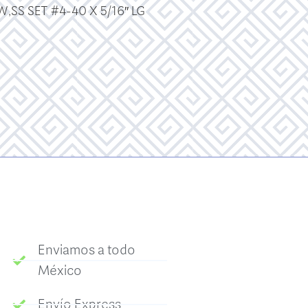
,SS SET #4-40 X 5/16″ LG
Enviamos a todo
México
Envío Express