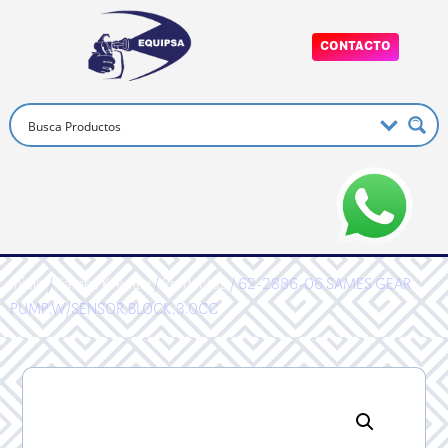
CONTACTO
Inicio
/
Sames Kremlin
/
Productos
/ 62-2886-06 SAMES GEAR
PUMP,W/SENSOR,BLOCK,3.0CC