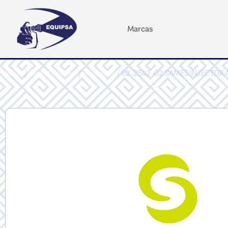
Marcas
Inicio
/
Sames Kremlin
/
Productos
/ 62-2542-02 SAMES INJECTOR