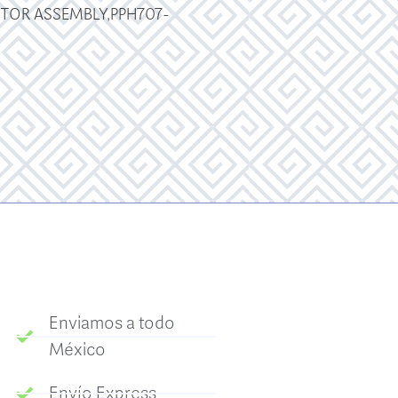
TOR ASSEMBLY,PPH707-
Enviamos a todo
México
Envío Express