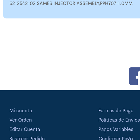
62-2542-02 SAMES INJECTOR ASSEMBLY,PPH707-1.0MM
Mi cuenta
Formas de Pago
Ver Orden
Políticas de Envíos
Editar Cuenta
Pagos Variables
Rastrear Pedido
Confirmar Pago