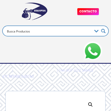
CONTACTO
Inicio
/
Sames Kremlin
/
Productos
/ 144-907-022 SAMES
KIT,REPAIR,04D140