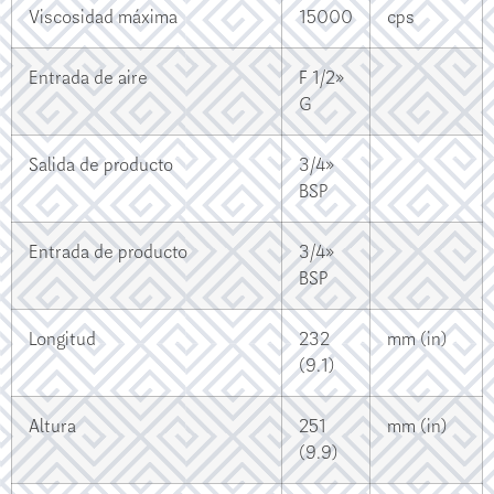
Viscosidad máxima
15000
cps
Entrada de aire
F 1/2»
G
Salida de producto
3/4»
BSP
Entrada de producto
3/4»
BSP
Longitud
232
mm (in)
(9.1)
Altura
251
mm (in)
(9.9)