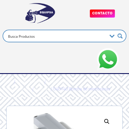
CONTACTO
Inicio
/
Sames Kremlin
/
Aplicacion de
Recubrimientos
/
Airspray
/ 04D140 Bomba de membranas