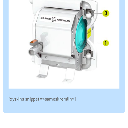
[xyz-ihs snippet=»sameskremlin»]