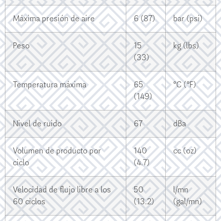
Máxima presión de aire
6 (87)
bar (psi)
Peso
15
kg (lbs)
(33)
Temperatura máxima
65
°C (°F)
(149)
Nivel de ruido
67
dBa
Volumen de producto por
140
cc (oz)
ciclo
(4.7)
Velocidad de flujo libre a los
50
l/mn
60 ciclos
(13.2)
(gal/mn)