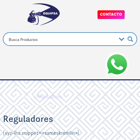
CONTACTO
Inicio
/
Sames Kremlin
/
Aplicacion de Recubrimientos
/
REXSON
Alta viscosidad
/ Reguladores
Reguladores
[xyz-ihs snippet=»sameskremlin»]