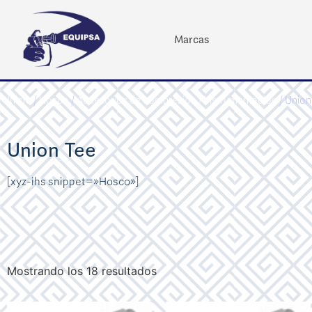
Marcas
Inicio
/
Hosco
/
Accesorios de compresión / instrumentación
/ Union
Union Tee
[xyz-ihs snippet=»Hosco»]
Mostrando los 18 resultados