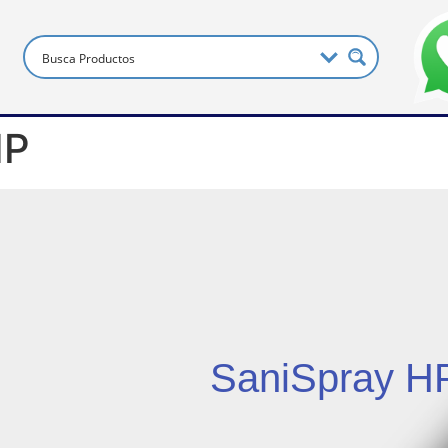
HP
SaniSpray H