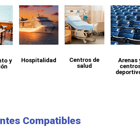
Centros de
Hospitalidad
Arenas 
nto y
salud
centro
ión
deportiv
antes Compatibles