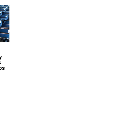
y
s
os