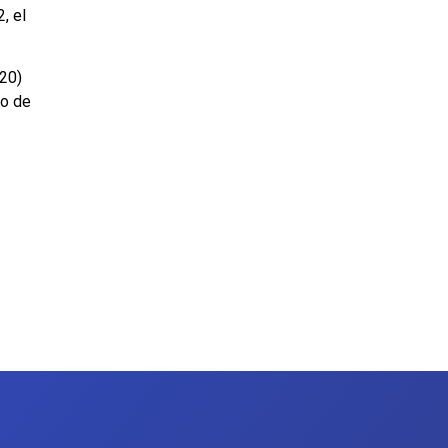
, el
 20)
to de