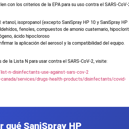
n con los criterios de la EPA para su uso contra el SARS-CoV-2
: etanol, isopropanol (excepto SaniSpray HP 10 y SaniSpray HP
ldehídos, fenoles, compuestos de amonio cuaternario, hipoclori
drógeno, ácido hipocloroso
firmar la aplicación del aerosol y la compatibilidad del equipo.
de la Lista N para usar contra el SARS-CoV-2, visite:
list-n-disinfectants-use-against-sars-cov-2
-canada/services/drugs-health-products/disinfectants/covid-
r qué SaniSpray HP