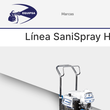
Marcas
Línea SaniSpray 